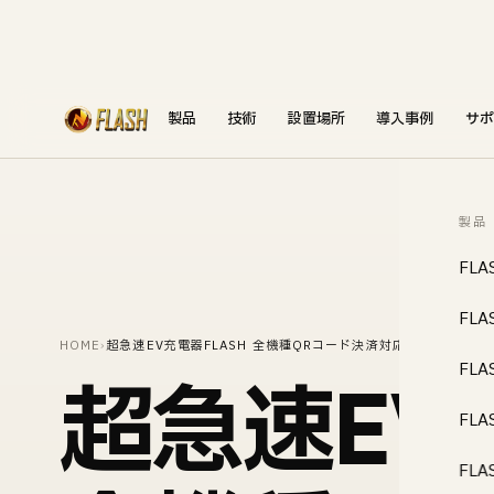
製品
技術
設置場所
導入事例
サポ
製品
FLA
FLA
HOME
›
超急速EV充電器FLASH 全機種QRコード決済対応開始
FLA
超急速EV
FLA
FLA