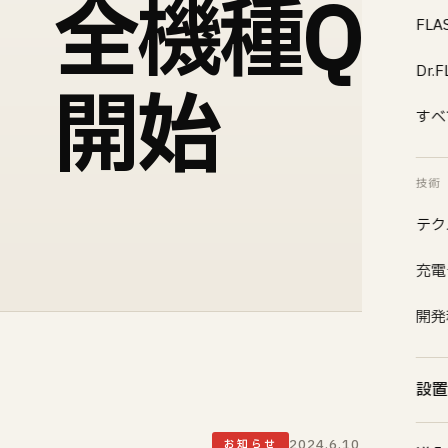
全機種QR
FL
Dr
開始
すべ
技術
テク
充電
開発
設置
2024.6.10
お知らせ