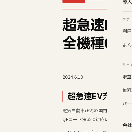
導入
超急速EV充
サポ
利用
全機種QR
よく
サー
収益
2024.6.10
無料
超急速EV充電器F
バー
電気自動車(EV)の国内最大級の1
QRコード決済に対応いたします。
会社