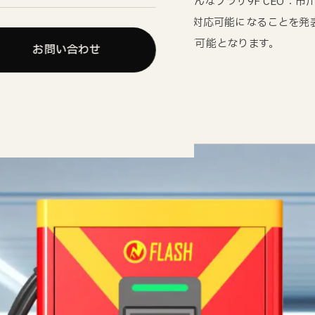
（京都府相楽郡精華町光台1-7 けいはんなプラザ9F CEO：市川
されている全機種においてQRコード決済が対応可能になることを
、より便利で迅速な充電サービスの利用が可能となります。
お問い合わせ
stand.jp/tokyo-installers-form/