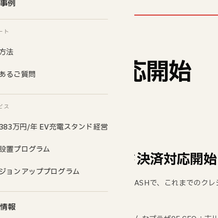
事例
電器FLASH
ート
方法
コード決済対応開始
あるご質問
ビス
383万円/年 EV充電スタンド経営
設置プログラム
LASH 全機種QRコード決済対応開始
ジョンアッププログラム
80kWの充電速度を誇るEV超急速充電器FLASHで、これまでのク
情報