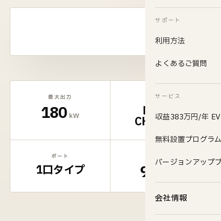
サポート
利用方法
よくあるご質問
サービス
最大出力
対応規格
180
NACS /
kW
収益383万円/年 
CHAdeMO
無料設置プログラ
ポート
効率
バージョンアップ
90
1口タイプ
% 以上
会社情報