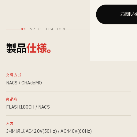
お問い
01
SPECIFICATION
製品
仕様。
充電方式
NACS / CHAdeMO
商品名
FLASH180CH / NACS
入力
3相4線式 AC420V(50Hz) / AC440V(60Hz)