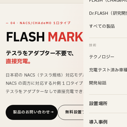
FLASH（CHAde
Dr.FLASH（研究
— 04 · NACS/CHAdeMO 1口タイプ
すべての製品 →
FLASH
MARK.Ⅱ
技術
テスラをアダプター不要で、
テクノロジー
直接充電。
充電テスト済み車
日本初の NACS（テスラ規格）対応モデル。CHAdeMO と
開発秘話
NACS の両方に対応する片側 1 口タイプで、
テスラをアダプターなしで直接充電できます。
設置場所
製品のお問い合わせ
無料設置プログラム
導入事例