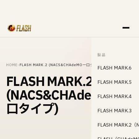
製品
HOME
›
FLASH MARK.2 (NACS&CHAdeMO一口タイプ)
FLASH MARK.6
FLASH MARK.2
FLASH MARK.5
(NACS&CHAdeMO一
FLASH MARK.4
口タイプ)
FLASH MARK.3
FLASH MARK.2