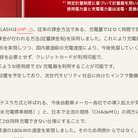
ASHは
(HP: ./)
、従来の課金方法である、充電量ではなく時間で課
課金が行われる方法(従量課金制)を採用しました。これにより充電
形を実現しつつ、国内最速級の充電速度により、今後発展していく
登録を必要とせず、クレジットカードが利用可能で、
ような使用感で EV 充電器を利用することが可能です。
の設置を予定しており、次世代モビリティ社会に向けたインフラ整
、テスラ方式と呼ばれる、今後自動車メーカー各社での導入拡大が見込
tandard：北米充電標準規格）」と、日本で主流の規格「CHAdeMO」
えて2台同時充電できない仕様にすることで、
速の180kWの速度を実現しました。そのため両側からではなく