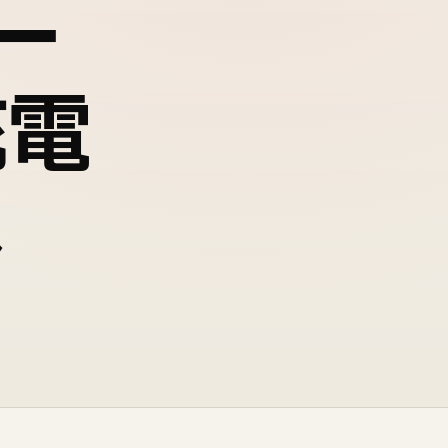
ー
充電
へ