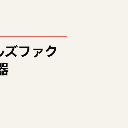
ルズファク
器