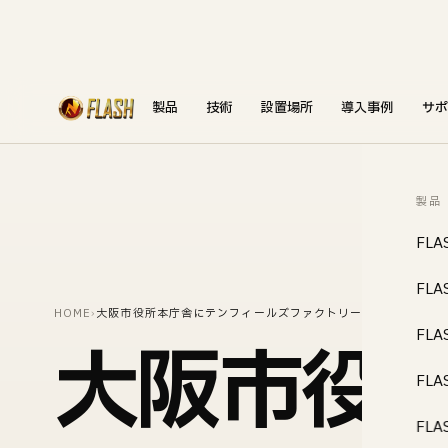
製品
技術
設置場所
導入事例
サポ
製品
FLA
FLA
HOME
›
大阪市役所本庁舎にテンフィールズファクトリー株式会社がEV超
FLA
大阪市役
FLA
FLA