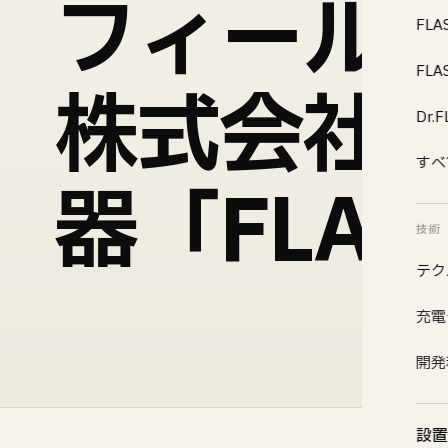
フィール
FLA
FL
株式会社が
Dr
すべ
器「FLA
技術
テク
充電
開発
設置