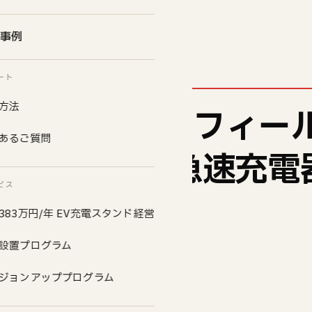
事例
ート
方法
本庁舎にテンフィー
あるご質問
会社がEV超急速充電
ビス
」を設置へ
383万円/年 EV充電スタンド経営
設置プログラム
ジョンアッププログラム