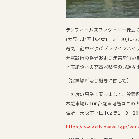
テンフィールズファクトリー株式会社
(大阪市北区中之島1－3－20)にお
電気自動車およびプラグインハイ
充電設備の整備および運営を行い
本市施設への充電器整備の取組を
【設置場所及び概要に関して】
この度の事業に関しまして、設置
本駐車場は100台駐車可能なもの
住所：大阪市北区中之島1－3－20
https://www.city.osaka.lg.jp/k