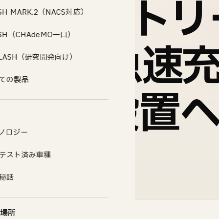
ズファクトリ
SH MARK.2（NACS対応）
ASH（CHAdeMO一口）
EV超急速
.FLASH（研究開発向け）
ての製品 →
SH」を設置
ノロジー
テスト済み車種
秘話
場所