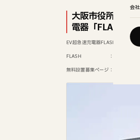
会社
大阪市役所本庁舎
電器「FLASH」
EV超急速充電器FLASHを大阪市
FLASH ：
./
無料設置募集ページ：
https://ev-