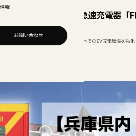
情報
働】六甲山牧場にEV超急速充電器「F
お問い合わせ
Wを誇るEV急速充電器の稼働を開始〜観光地でのEV充電環境を強
stand.jp/tokyo-installers-form/