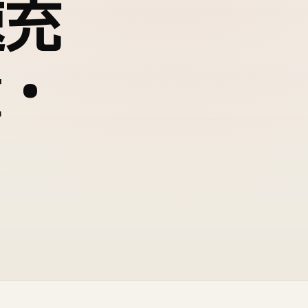
速充
置・