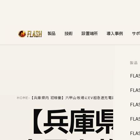
製品
技術
設置場所
導入事例
サポ
製品
FLA
FLA
HOME
›
【兵庫県内 初稼働】六甲山牧場にEV超急速充電器「FLASH」
FLA
【兵庫県内
FLA
FLA