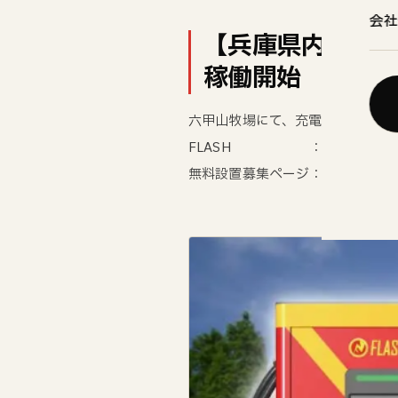
会社
【兵庫県内 初稼
稼働開始
六甲山牧場にて、充電速度180k
FLASH ：
./
無料設置募集ページ：
https://ev-