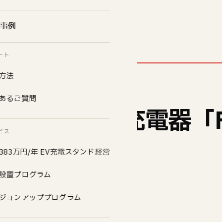
事例
ート
方法
 初稼働】
あるご質問
にEV超急速充電器「F
ビス
働開始
383万円/年 EV充電スタンド経営
設置プログラム
ジョンアッププログラム