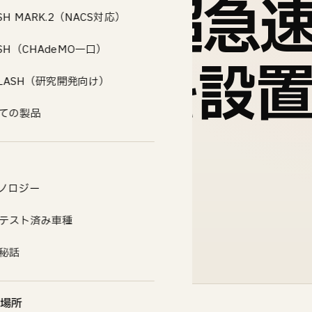
にEV超急
SH MARK.2（NACS対応）
ASH（CHAdeMO一口）
ASH」を設
.FLASH（研究開発向け）
ての製品 →
ノロジー
テスト済み車種
秘話
場所