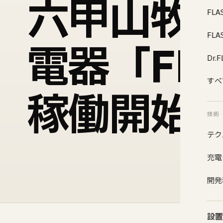
六甲山牧場
FLA
FL
電器「FL
Dr
すべ
稼働開始
技術
テク
充電
開発
設置