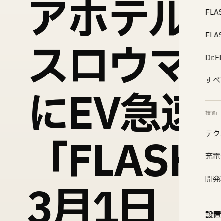
アホテル「T
FLA
FL
スロウマ
Dr
すべ
にEV急速
技術
テク
「FLAS
充電
開発
3月1日（
設置