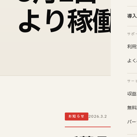
より稼働
導入
サポ
利用
よく
サー
収益
無料
2026.3.2
お知らせ
バー