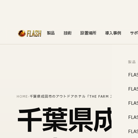
製品
技術
設置場所
導入事例
サポ
製品
FLA
FLA
HOME
›
千葉県成田市のアウトドアホテル「THE FARM スロウマウンテ
FLA
千葉県成
FLA
FLA