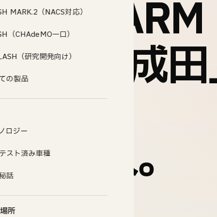
HE FARM
SH MARK.2（NACS対応）
ASH（CHAdeMO一口）
ウンテン成田
.FLASH（研究開発向け）
ての製品 →
充電器
ノロジー
H」を導入。
テスト済み車種
秘話
日）
場所