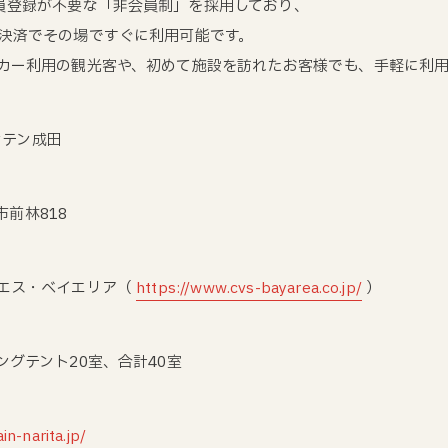
員登録が不要な「非会員制」を採用しており、
ド決済でその場ですぐに利用可能です。
タカー利用の観光客や、初めて施設を訪れたお客様でも、手軽に利
ンテン成田
市前林818
・エス・ベイエリア（
https://www.cvs-bayarea.co.jp/
）
ングテント20室、合計40室
n-narita.jp/