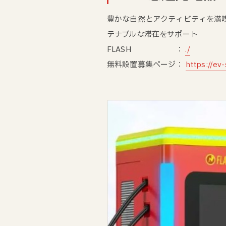
豊かな自然とアクティビティを満
テナブルな滞在をサポート
FLASH ：
./
無料設置募集ページ：
https://ev-