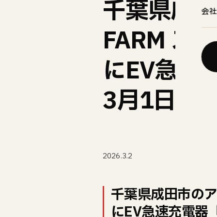
千葉県成田
会社
FARM 
にEV急速
3月1日（
2026.3.2
千葉県成田市のア
にEV急速充電器