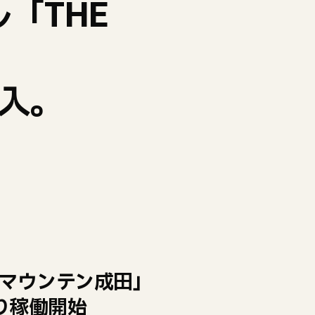
「THE
導入。
ウマウンテン成田」
り稼働開始