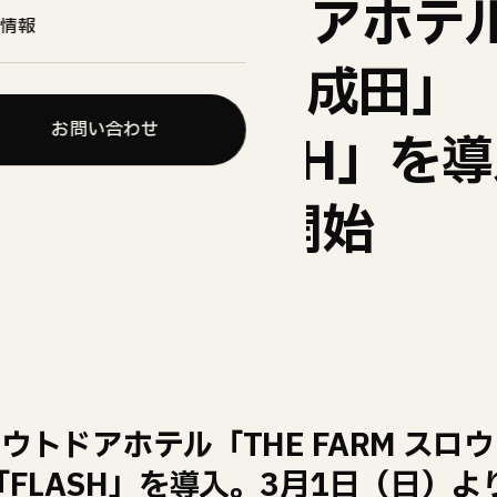
市のアウトドアホテル
情報
スロウマウンテン成田」
お問い合わせ
充電器「FLASH」を
日）より稼働開始
ウトドアホテル「THE FARM スロ
「FLASH」を導入。3月1日（日）よ