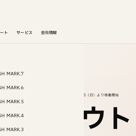
ート
サービス
会社情報
SH MARK.7
SH MARK.6
ン成田」にEV急速充電器「FLASH」を導入。3月1日（日）より稼働開始
SH MARK.5
田市のアウト
SH MARK.4
SH MARK.3